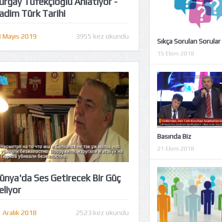
urgay Tüfekçioğlu Anlatıyor -
adim Türk Tarihi
 Mayıs 2019
3955 kez okundu
Sıkça Sorulan Sorular
15 Ekim 2018
Basında Biz
21 Ekim 2018
ünya'da Ses Getirecek Bir Güç
eliyor
 Aralık 2018
2523 kez okundu