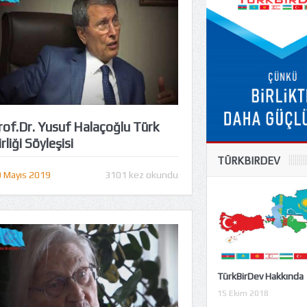
rof.Dr. Yusuf Halaçoğlu Türk
rliği Söyleşisi
TÜRKBIRDEV
 Mayıs 2019
3101 kez okundu
TürkBirDev Hakkında
15 Ekim 2018