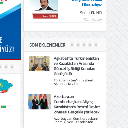
Okumalıyız
Sedat EKİNCİ
Tüm Yazıları
SON EKLENENLER
Aşkabat'ta Türkmenistan
ve Kazakistan Arasında
Güncel İş Birliği Konuları
Görüşüldü
Türkmenistan'ın başkenti
Aşkabat'ta , Tü..
Azerbaycan
Cumhurbaşkanı Aliyev,
Kazakistan'a Resmî Devlet
Ziyareti Gerçekleştirilecek
Azerbaycan Cumhurbaşkanı
İlham Aliyev , Kazakistan..