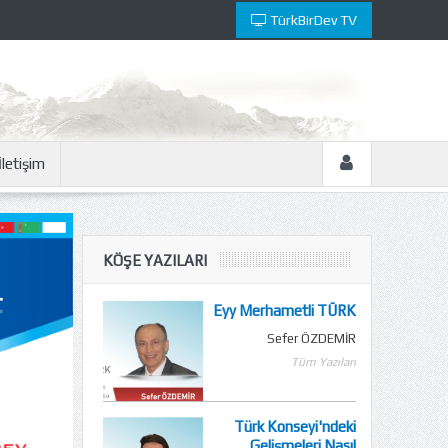
TürkBirDev TV
İletişim
KÖŞE YAZILARI
Eyy Merhametli TÜRK
Sefer ÖZDEMİR
Tüm Yazıları
Türk Konseyi'ndeki
Gelişmeleri Nasıl