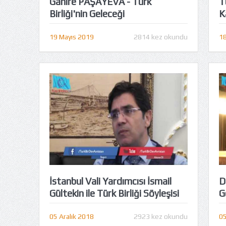
Ganire PAŞAYEVA - Türk
T
Birliği'nin Geleceği
K
19 Mayıs 2019
2814 kez okundu
18
İstanbul Vali Yardımcısı İsmail
D
Gültekin ile Türk Birliği Söyleşisi
G
05 Aralık 2018
2923 kez okundu
05