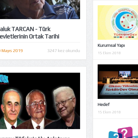
aluk TARCAN - Türk
evletlerinin Ortak Tarihi
Kurumsal Yapı
 Mayıs 2019
3247 kez okundu
15 Ekim 2018
Hedef
15 Ekim 2018