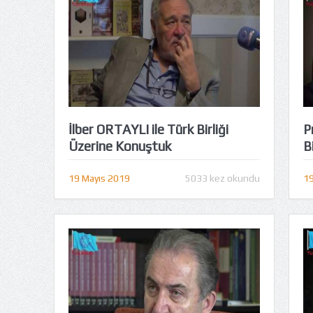
İlber ORTAYLI ile Türk Birliği
P
Üzerine Konuştuk
Bi
19 Mayıs 2019
5033 kez okundu
19