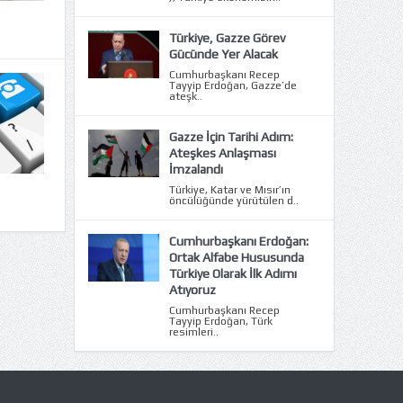
Türkiye, Gazze Görev
Gücünde Yer Alacak
Cumhurbaşkanı Recep
Tayyip Erdoğan, Gazze’de
ateşk..
Gazze İçin Tarihi Adım:
Ateşkes Anlaşması
İmzalandı
Türkiye, Katar ve Mısır’ın
öncülüğünde yürütülen d..
Cumhurbaşkanı Erdoğan:
Ortak Alfabe Hususunda
Türkiye Olarak İlk Adımı
Atıyoruz
Cumhurbaşkanı Recep
Tayyip Erdoğan, Türk
resimleri..