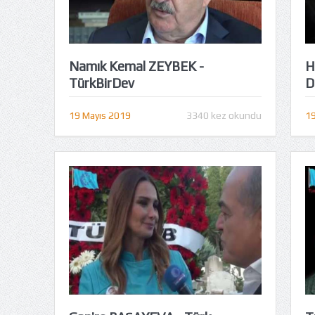
Namık Kemal ZEYBEK -
H
TürkBirDev
D
19 Mayıs 2019
3340 kez okundu
19