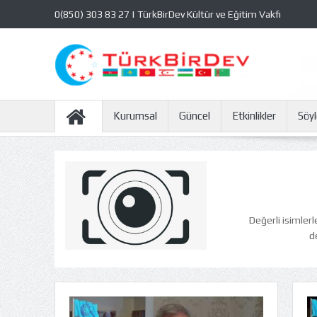
0(850) 303 83 27 | TürkBirDev Kültür ve Eğitim Vakfı
Kurumsal
Güncel
Etkinlikler
Söyl
Değerli isimlerl
d