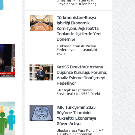
Birleşmiş Milletler (BM),
Libya’da yürütülen barış..
Türkmenistan-Rusya
İşbirliği Ekonomik
Komisyonu Aşkabat'ta
Toplandı: İlişkilerde Yeni
Dönem Si
Türkmenistan ile Rusya
Federasyonu arasındaki
ekon..
KazISS Direktörü: Astana
Düşünce Kuruluşu Forumu,
Analiz Eyleme Dönüşmeyi
Hedefliyor
Stratejik Araştırmalar
Enstitüsü ( KazISS ) Direkt..
IMF, Türkiye'nin 2025
Büyüme Tahminini
Yükseltti: Ekonomiye
Güven Artıyor
Uluslararası Para Fonu ( IMF
), Türkiye ekonomisin..