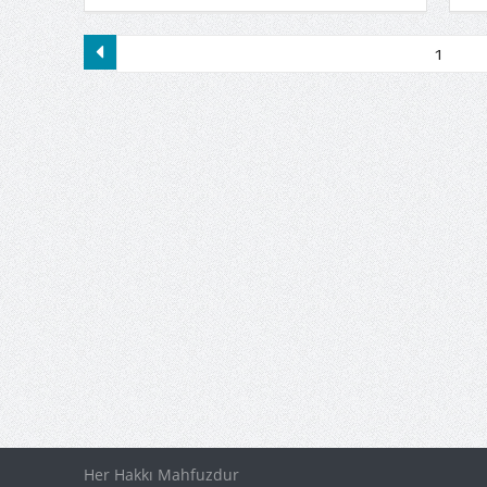
Her Hakkı Mahfuzdur