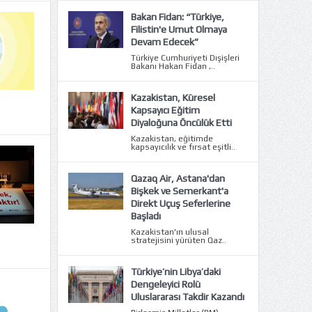
Bakan Fidan: “Türkiye,
Filistin'e Umut Olmaya
Devam Edecek”
Türkiye Cumhuriyeti Dışişleri
Bakanı Hakan Fidan ,..
Kazakistan, Küresel
Kapsayıcı Eğitim
Diyaloğuna Öncülük Etti
Kazakistan, eğitimde
kapsayıcılık ve fırsat eşitli..
Qazaq Air, Astana'dan
Bişkek ve Semerkant'a
Direkt Uçuş Seferlerine
Başladı
Kazakistan'ın ulusal
stratejisini yürüten Qaz..
Türkiye’nin Libya’daki
Dengeleyici Rolü
Uluslararası Takdir Kazandı