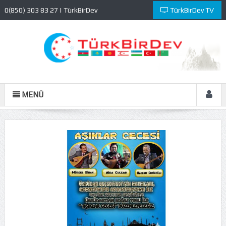
0(850) 303 83 27 | TürkBirDev
TürkBirDev TV
Kültür ve Eğitim Vakfı
MENÜ