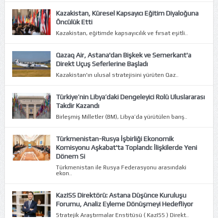
Kazakistan, Küresel Kapsayıcı Eğitim Diyaloğuna
Öncülük Etti
Kazakistan, eğitimde kapsayıcılık ve fırsat eşitli..
Qazaq Air, Astana'dan Bişkek ve Semerkant'a
Direkt Uçuş Seferlerine Başladı
Kazakistan'ın ulusal stratejisini yürüten Qaz..
Türkiye’nin Libya’daki Dengeleyici Rolü Uluslararası
Takdir Kazandı
Birleşmiş Milletler (BM), Libya’da yürütülen barış..
Türkmenistan-Rusya İşbirliği Ekonomik
Komisyonu Aşkabat'ta Toplandı: İlişkilerde Yeni
Dönem Si
Türkmenistan ile Rusya Federasyonu arasındaki
ekon..
KazISS Direktörü: Astana Düşünce Kuruluşu
Forumu, Analiz Eyleme Dönüşmeyi Hedefliyor
Stratejik Araştırmalar Enstitüsü ( KazISS ) Direkt..