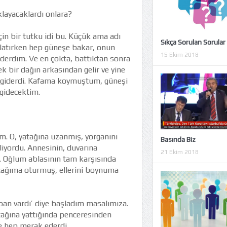
klayacaklardı onlara?
in bir tutku idi bu. Küçük ama adı
Sıkça Sorulan Sorular
tlatırken hep güneşe bakar, onun
15 Ekim 2018
ederdim. Ve en çokta, battıktan sonra
k bir dağın arkasından gelir ve yine
ıp giderdi. Kafama koymuştum, güneşi
 gidecektim.
m. O, yatağına uzanmış, yorganını
Basında Biz
iyordu. Annesinin, duvarına
21 Ekim 2018
du. Oğlum ablasının tam karşısında
cağıma oturmuş, ellerini boynuma
an vardı’ diye başladım masalımıza.
atağına yattığında penceresinden
ye hep merak ederdi..