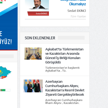
Okumalıyız
Sedat EKİNCİ
Tüm Yazıları
SON EKLENENLER
Aşkabat'ta Türkmenistan
ve Kazakistan Arasında
Güncel İş Birliği Konuları
Görüşüldü
Türkmenistan'ın başkenti
Aşkabat'ta , Tü..
Azerbaycan
Cumhurbaşkanı Aliyev,
Kazakistan'a Resmî Devlet
Ziyareti Gerçekleştirilecek
Azerbaycan Cumhurbaşkanı
İlham Aliyev , Kazakistan..