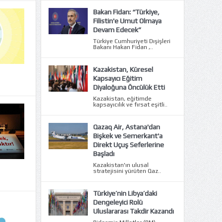
Bakan Fidan: “Türkiye,
Filistin'e Umut Olmaya
Devam Edecek”
Türkiye Cumhuriyeti Dışişleri
Bakanı Hakan Fidan ,..
Kazakistan, Küresel
Kapsayıcı Eğitim
Diyaloğuna Öncülük Etti
Kazakistan, eğitimde
kapsayıcılık ve fırsat eşitli..
Qazaq Air, Astana'dan
Bişkek ve Semerkant'a
Direkt Uçuş Seferlerine
Başladı
Kazakistan'ın ulusal
stratejisini yürüten Qaz..
Türkiye’nin Libya’daki
Dengeleyici Rolü
Uluslararası Takdir Kazandı