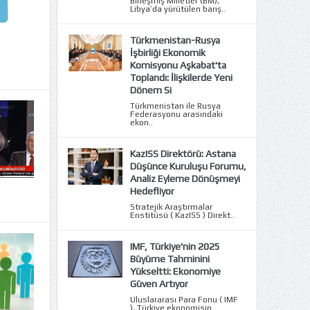
Birleşmiş Milletler (BM),
Libya’da yürütülen barış..
Türkmenistan-Rusya
İşbirliği Ekonomik
Komisyonu Aşkabat'ta
Toplandı: İlişkilerde Yeni
Dönem Si
Türkmenistan ile Rusya
Federasyonu arasındaki
ekon..
KazISS Direktörü: Astana
Düşünce Kuruluşu Forumu,
Analiz Eyleme Dönüşmeyi
Hedefliyor
Stratejik Araştırmalar
Enstitüsü ( KazISS ) Direkt..
IMF, Türkiye'nin 2025
Büyüme Tahminini
Yükseltti: Ekonomiye
Güven Artıyor
Uluslararası Para Fonu ( IMF
), Türkiye ekonomisin..