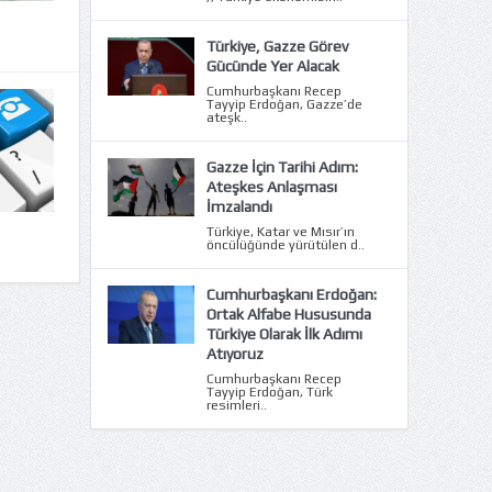
Türkiye, Gazze Görev
Gücünde Yer Alacak
Cumhurbaşkanı Recep
Tayyip Erdoğan, Gazze’de
ateşk..
Gazze İçin Tarihi Adım:
Ateşkes Anlaşması
İmzalandı
Türkiye, Katar ve Mısır’ın
öncülüğünde yürütülen d..
Cumhurbaşkanı Erdoğan:
Ortak Alfabe Hususunda
Türkiye Olarak İlk Adımı
Atıyoruz
Cumhurbaşkanı Recep
Tayyip Erdoğan, Türk
resimleri..