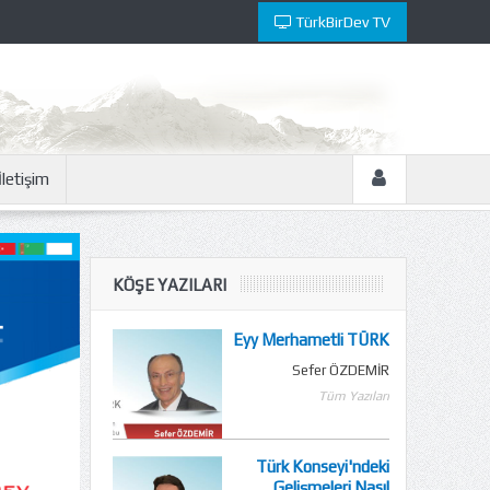
TürkBirDev TV
İletişim
KÖŞE YAZILARI
Eyy Merhametli TÜRK
Sefer ÖZDEMİR
Tüm Yazıları
Türk Konseyi'ndeki
Gelişmeleri Nasıl