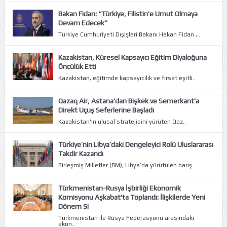
Bakan Fidan: “Türkiye, Filistin'e Umut Olmaya
Devam Edecek”
Türkiye Cumhuriyeti Dışişleri Bakanı Hakan Fidan ,..
Kazakistan, Küresel Kapsayıcı Eğitim Diyaloğuna
Öncülük Etti
Kazakistan, eğitimde kapsayıcılık ve fırsat eşitli..
Qazaq Air, Astana'dan Bişkek ve Semerkant'a
Direkt Uçuş Seferlerine Başladı
Kazakistan'ın ulusal stratejisini yürüten Qaz..
Türkiye’nin Libya’daki Dengeleyici Rolü Uluslararası
Takdir Kazandı
Birleşmiş Milletler (BM), Libya’da yürütülen barış..
Türkmenistan-Rusya İşbirliği Ekonomik
Komisyonu Aşkabat'ta Toplandı: İlişkilerde Yeni
Dönem Si
Türkmenistan ile Rusya Federasyonu arasındaki
ekon..