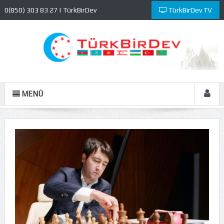
0(850) 303 83 27 | TürkBirDev
TürkBirDev TV
Kültür ve Eğitim Vakfı
MENÜ