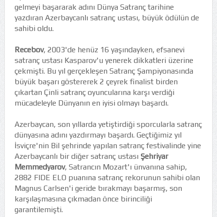
gelmeyi başararak adını Dünya Satranç tarihine
yazdıran Azerbaycanlı satranç ustası, büyük ödülün de
sahibi oldu.
Recebov
, 2003'de henüz 16 yaşındayken, efsanevi
satranç ustası Kasparov'u yenerek dikkatleri üzerine
çekmişti. Bu yıl gerçekleşen Satranç Şampiyonasında
büyük başarı göstererek 2 çeyrek finalist birden
çıkartan Çinli satranç oyuncularına karşı verdiği
mücadeleyle Dünyanın en iyisi olmayı başardı.
Azerbaycan, son yıllarda yetiştirdiği sporcularla satranç
dünyasına adını yazdırmayı başardı. Geçtiğimiz yıl
İsviçre'nin Bil şehrinde yapılan satranç festivalinde yine
Azerbaycanlı bir diğer satranç ustası
Şehriyar
Memmedyarov
, Satrancın Mozart'ı ünvanına sahip,
2882 FIDE ELO puanına satranç rekorunun sahibi olan
Magnus Carlsen'i geride bırakmayı başarmış, son
karşılaşmasına çıkmadan önce birinciliği
garantilemişti.