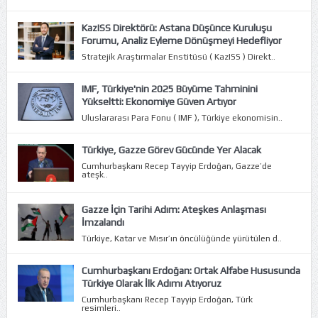
KazISS Direktörü: Astana Düşünce Kuruluşu
Forumu, Analiz Eyleme Dönüşmeyi Hedefliyor
Stratejik Araştırmalar Enstitüsü ( KazISS ) Direkt..
IMF, Türkiye'nin 2025 Büyüme Tahminini
Yükseltti: Ekonomiye Güven Artıyor
Uluslararası Para Fonu ( IMF ), Türkiye ekonomisin..
Türkiye, Gazze Görev Gücünde Yer Alacak
Cumhurbaşkanı Recep Tayyip Erdoğan, Gazze’de
ateşk..
Gazze İçin Tarihi Adım: Ateşkes Anlaşması
İmzalandı
Türkiye, Katar ve Mısır’ın öncülüğünde yürütülen d..
Cumhurbaşkanı Erdoğan: Ortak Alfabe Hususunda
Türkiye Olarak İlk Adımı Atıyoruz
Cumhurbaşkanı Recep Tayyip Erdoğan, Türk
resimleri..