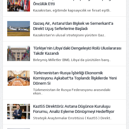
Öncülük Etti
Kazakistan, eğitimde kapsayıcılık ve fırsat eşitli..
Qazaq Air, Astana'dan Bişkek ve Semerkant'a
Direkt Uçuş Seferlerine Başladı
Kazakistan'ın ulusal stratejisini yürüten Qaz..
Türkiye’nin Libya’daki Dengeleyici Rolü Uluslararası
Takdir Kazandı
Birleşmiş Milletler (BM), Libya’da yürütülen barış..
Türkmenistan-Rusya İşbirliği Ekonomik
Komisyonu Aşkabat'ta Toplandı: İlişkilerde Yeni
Dönem Si
Türkmenistan ile Rusya Federasyonu arasındaki
ekon..
KazISS Direktörü: Astana Düşünce Kuruluşu
Forumu, Analiz Eyleme Dönüşmeyi Hedefliyor
Stratejik Araştırmalar Enstitüsü ( KazISS ) Direkt..