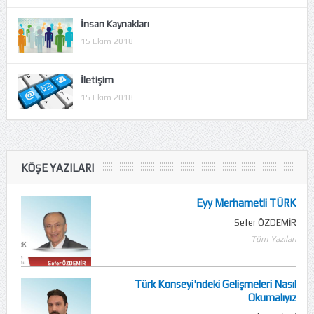
İnsan Kaynakları
15 Ekim 2018
İletişim
15 Ekim 2018
KÖŞE YAZILARI
Eyy Merhametli TÜRK
Sefer ÖZDEMİR
Tüm Yazıları
Türk Konseyi'ndeki Gelişmeleri Nasıl
Okumalıyız