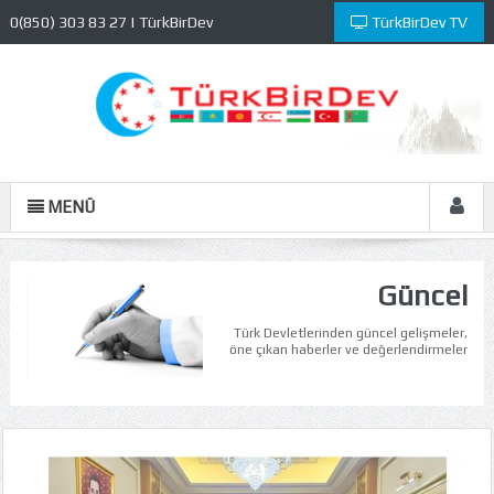
0(850) 303 83 27 | TürkBirDev
TürkBirDev TV
Kültür ve Eğitim Vakfı
MENÜ
Güncel
Türk Devletlerinden güncel gelişmeler,
öne çıkan haberler ve değerlendirmeler