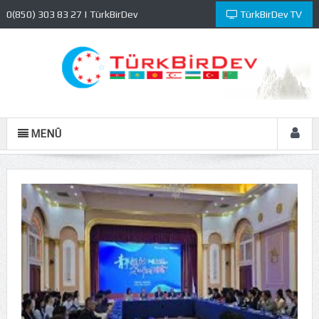
0(850) 303 83 27 | TürkBirDev
TürkBirDev TV
Kültür ve Eğitim Vakfı
MENÜ