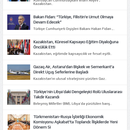
Azerbaycan Cumhurbaşkanı İlham Aliyev ,
Kazakistan..
Bakan Fidan: “Türkiye, Filistin'e Umut Olmaya
Devam Edecek”
Türkiye Cumhuriyeti Dışişleri Bakanı Hakan Fidan ,..
Kazakistan, Küresel Kapsayıcı Eğitim Diyaloğuna
Öncülük Etti
Kazakistan, eğitimde kapsayıcılık ve fırsat eşitli..
Qazaq Air, Astana'dan Bişkek ve Semerkant'a
Direkt Uçuş Seferlerine Başladı
Kazakistan'ın ulusal stratejisini yürüten Qaz..
Türkiye’nin Libya’daki Dengeleyici Rolü Uluslararası
Takdir Kazandı
Birleşmiş Milletler (BM), Libya’da yürütülen barış..
Türkmenistan-Rusya İşbirliği Ekonomik
Komisyonu Aşkabat'ta Toplandı: İlişkilerde Yeni
Dönem Si