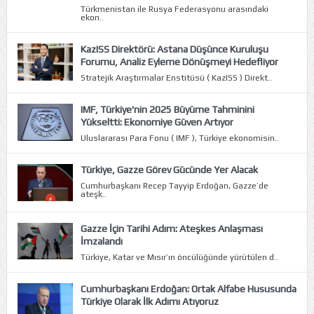
Türkmenistan ile Rusya Federasyonu arasındaki
ekon..
KazISS Direktörü: Astana Düşünce Kuruluşu
Forumu, Analiz Eyleme Dönüşmeyi Hedefliyor
Stratejik Araştırmalar Enstitüsü ( KazISS ) Direkt..
IMF, Türkiye'nin 2025 Büyüme Tahminini
Yükseltti: Ekonomiye Güven Artıyor
Uluslararası Para Fonu ( IMF ), Türkiye ekonomisin..
Türkiye, Gazze Görev Gücünde Yer Alacak
Cumhurbaşkanı Recep Tayyip Erdoğan, Gazze’de
ateşk..
Gazze İçin Tarihi Adım: Ateşkes Anlaşması
İmzalandı
Türkiye, Katar ve Mısır’ın öncülüğünde yürütülen d..
Cumhurbaşkanı Erdoğan: Ortak Alfabe Hususunda
Türkiye Olarak İlk Adımı Atıyoruz