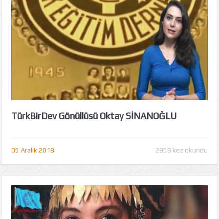
TürkBirDev Gönüllüsü Oktay SİNANOĞLU
05 Aralık 2018
2858 kez okundu