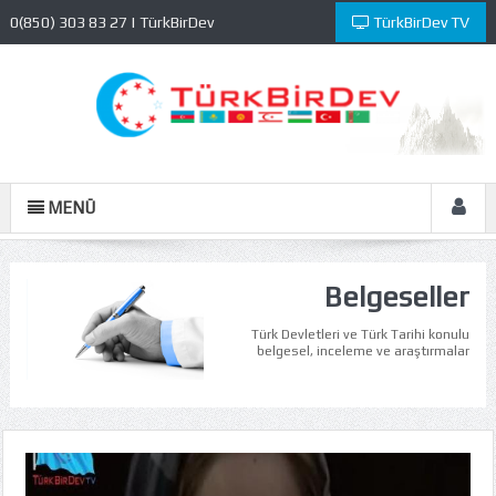
0(850) 303 83 27 | TürkBirDev
TürkBirDev TV
Kültür ve Eğitim Vakfı
MENÜ
Belgeseller
Türk Devletleri ve Türk Tarihi konulu
belgesel, inceleme ve araştırmalar