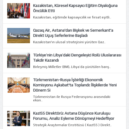
Kazakistan, Küresel Kapsayıcı Eğitim Diyaloğuna
Öncülük Etti
Kazakistan, eğitimde kapsayıcılık ve fırsat eşitli..
Qazaq Air, Astana'dan Bişkek ve Semerkant'a
Direkt Uçuş Seferlerine Başladı
Kazakistan'ın ulusal stratejisini yürüten Qaz..
Türkiye’nin Libya’daki Dengeleyici Rolü Uluslararası
Takdir Kazandı
Birleşmiş Milletler (BM), Libya’da yürütülen barış..
Türkmenistan-Rusya İşbirliği Ekonomik
Komisyonu Aşkabat'ta Toplandı: İlişkilerde Yeni
Dönem Si
Türkmenistan ile Rusya Federasyonu arasındaki
ekon..
KazISS Direktörü: Astana Düşünce Kuruluşu
Forumu, Analiz Eyleme Dönüşmeyi Hedefliyor
Stratejik Araştırmalar Enstitüsü ( KazISS ) Direkt..