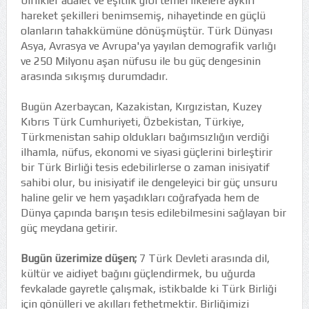
birlikler adalet ve eşitlik gibi temel ilkelere aykırı
hareket şekilleri benimsemiş, nihayetinde en güçlü
olanların tahakkümüne dönüşmüştür. Türk Dünyası
Asya, Avrasya ve Avrupa'ya yayılan demografik varlığı
ve 250 Milyonu aşan nüfusu ile bu güç dengesinin
arasında sıkışmış durumdadır.
Bugün Azerbaycan, Kazakistan, Kırgızistan, Kuzey
Kıbrıs Türk Cumhuriyeti, Özbekistan, Türkiye,
Türkmenistan sahip oldukları bağımsızlığın verdiği
ilhamla, nüfus, ekonomi ve siyasi güçlerini birleştirir
bir Türk Birliği tesis edebilirlerse o zaman inisiyatif
sahibi olur, bu inisiyatif ile dengeleyici bir güç unsuru
haline gelir ve hem yaşadıkları coğrafyada hem de
Dünya çapında barışın tesis edilebilmesini sağlayan bir
güç meydana getirir.
Bugün üzerimize düşen;
7 Türk Devleti arasında dil,
kültür ve aidiyet bağını güçlendirmek, bu uğurda
fevkalade gayretle çalışmak, istikbalde ki Türk Birliği
için gönülleri ve akılları fethetmektir. Birliğimizi