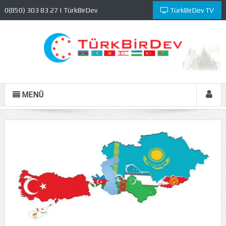
0(850) 303 83 27 | TürkBirDev
TürkBirDev TV
Kültür ve Eğitim Vakfı
MENÜ