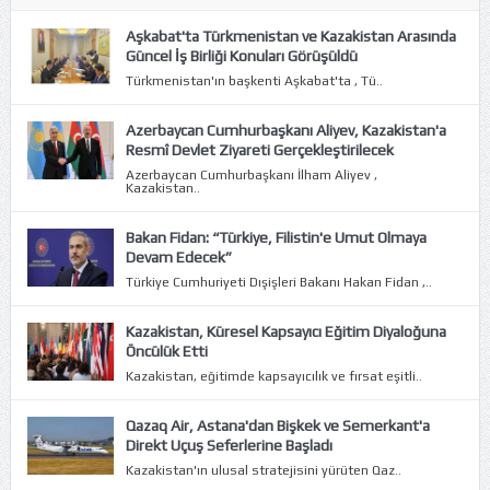
Aşkabat'ta Türkmenistan ve Kazakistan Arasında
Güncel İş Birliği Konuları Görüşüldü
Türkmenistan'ın başkenti Aşkabat'ta , Tü..
Azerbaycan Cumhurbaşkanı Aliyev, Kazakistan'a
Resmî Devlet Ziyareti Gerçekleştirilecek
Azerbaycan Cumhurbaşkanı İlham Aliyev ,
Kazakistan..
Bakan Fidan: “Türkiye, Filistin'e Umut Olmaya
Devam Edecek”
Türkiye Cumhuriyeti Dışişleri Bakanı Hakan Fidan ,..
Kazakistan, Küresel Kapsayıcı Eğitim Diyaloğuna
Öncülük Etti
Kazakistan, eğitimde kapsayıcılık ve fırsat eşitli..
Qazaq Air, Astana'dan Bişkek ve Semerkant'a
Direkt Uçuş Seferlerine Başladı
Kazakistan'ın ulusal stratejisini yürüten Qaz..