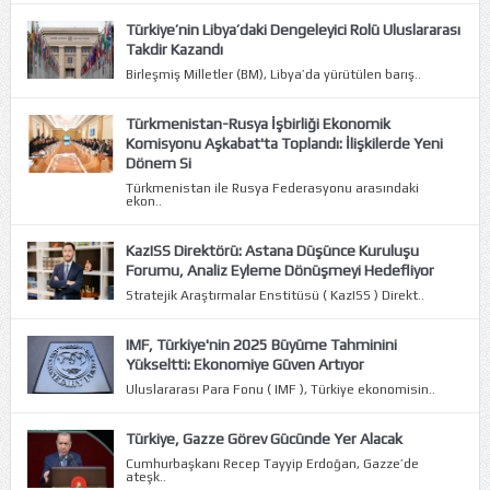
Türkiye’nin Libya’daki Dengeleyici Rolü Uluslararası
Takdir Kazandı
Birleşmiş Milletler (BM), Libya’da yürütülen barış..
Türkmenistan-Rusya İşbirliği Ekonomik
Komisyonu Aşkabat'ta Toplandı: İlişkilerde Yeni
Dönem Si
Türkmenistan ile Rusya Federasyonu arasındaki
ekon..
KazISS Direktörü: Astana Düşünce Kuruluşu
Forumu, Analiz Eyleme Dönüşmeyi Hedefliyor
Stratejik Araştırmalar Enstitüsü ( KazISS ) Direkt..
IMF, Türkiye'nin 2025 Büyüme Tahminini
Yükseltti: Ekonomiye Güven Artıyor
Uluslararası Para Fonu ( IMF ), Türkiye ekonomisin..
Türkiye, Gazze Görev Gücünde Yer Alacak
Cumhurbaşkanı Recep Tayyip Erdoğan, Gazze’de
ateşk..