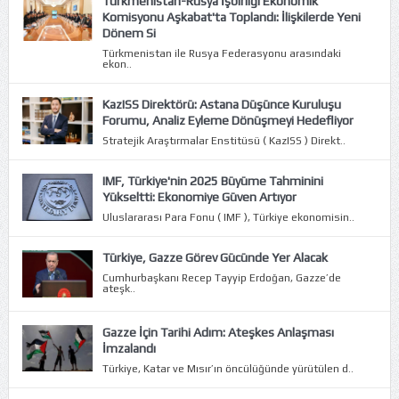
Türkmenistan-Rusya İşbirliği Ekonomik
Komisyonu Aşkabat'ta Toplandı: İlişkilerde Yeni
Dönem Si
Türkmenistan ile Rusya Federasyonu arasındaki
ekon..
KazISS Direktörü: Astana Düşünce Kuruluşu
Forumu, Analiz Eyleme Dönüşmeyi Hedefliyor
Stratejik Araştırmalar Enstitüsü ( KazISS ) Direkt..
IMF, Türkiye'nin 2025 Büyüme Tahminini
Yükseltti: Ekonomiye Güven Artıyor
Uluslararası Para Fonu ( IMF ), Türkiye ekonomisin..
Türkiye, Gazze Görev Gücünde Yer Alacak
Cumhurbaşkanı Recep Tayyip Erdoğan, Gazze’de
ateşk..
Gazze İçin Tarihi Adım: Ateşkes Anlaşması
İmzalandı
Türkiye, Katar ve Mısır’ın öncülüğünde yürütülen d..