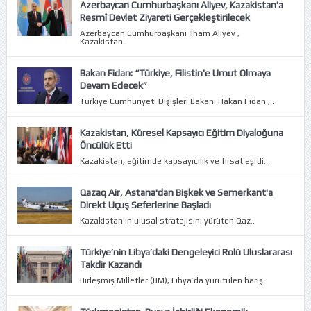
Azerbaycan Cumhurbaşkanı Aliyev, Kazakistan'a
Resmî Devlet Ziyareti Gerçekleştirilecek
Azerbaycan Cumhurbaşkanı İlham Aliyev ,
Kazakistan..
Bakan Fidan: “Türkiye, Filistin'e Umut Olmaya
Devam Edecek”
Türkiye Cumhuriyeti Dışişleri Bakanı Hakan Fidan ,..
Kazakistan, Küresel Kapsayıcı Eğitim Diyaloğuna
Öncülük Etti
Kazakistan, eğitimde kapsayıcılık ve fırsat eşitli..
Qazaq Air, Astana'dan Bişkek ve Semerkant'a
Direkt Uçuş Seferlerine Başladı
Kazakistan'ın ulusal stratejisini yürüten Qaz..
Türkiye’nin Libya’daki Dengeleyici Rolü Uluslararası
Takdir Kazandı
Birleşmiş Milletler (BM), Libya’da yürütülen barış..