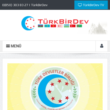
0(850) 303 83 27 | TürkBirDev
TürkBirDev TV
Kültür ve Eğitim Vakfı
MENÜ