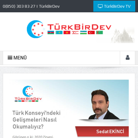
0(850) 303 83 27 | TürkBirDev
TürkBirDev TV
Kültür ve Eğitim Vakfı
MENÜ