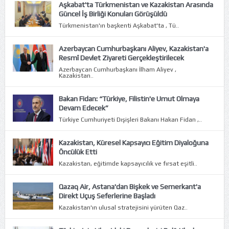
Aşkabat'ta Türkmenistan ve Kazakistan Arasında
Güncel İş Birliği Konuları Görüşüldü
Türkmenistan'ın başkenti Aşkabat'ta , Tü..
Azerbaycan Cumhurbaşkanı Aliyev, Kazakistan'a
Resmî Devlet Ziyareti Gerçekleştirilecek
Azerbaycan Cumhurbaşkanı İlham Aliyev ,
Kazakistan..
Bakan Fidan: “Türkiye, Filistin'e Umut Olmaya
Devam Edecek”
Türkiye Cumhuriyeti Dışişleri Bakanı Hakan Fidan ,..
Kazakistan, Küresel Kapsayıcı Eğitim Diyaloğuna
Öncülük Etti
Kazakistan, eğitimde kapsayıcılık ve fırsat eşitli..
Qazaq Air, Astana'dan Bişkek ve Semerkant'a
Direkt Uçuş Seferlerine Başladı
Kazakistan'ın ulusal stratejisini yürüten Qaz..