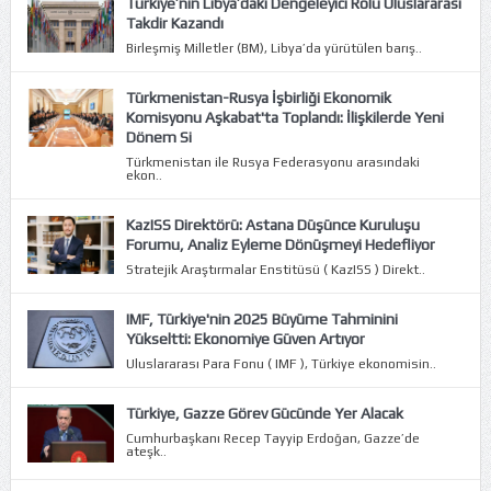
Türkiye’nin Libya’daki Dengeleyici Rolü Uluslararası
Takdir Kazandı
Birleşmiş Milletler (BM), Libya’da yürütülen barış..
Türkmenistan-Rusya İşbirliği Ekonomik
Komisyonu Aşkabat'ta Toplandı: İlişkilerde Yeni
Dönem Si
Türkmenistan ile Rusya Federasyonu arasındaki
ekon..
KazISS Direktörü: Astana Düşünce Kuruluşu
Forumu, Analiz Eyleme Dönüşmeyi Hedefliyor
Stratejik Araştırmalar Enstitüsü ( KazISS ) Direkt..
IMF, Türkiye'nin 2025 Büyüme Tahminini
Yükseltti: Ekonomiye Güven Artıyor
Uluslararası Para Fonu ( IMF ), Türkiye ekonomisin..
Türkiye, Gazze Görev Gücünde Yer Alacak
Cumhurbaşkanı Recep Tayyip Erdoğan, Gazze’de
ateşk..