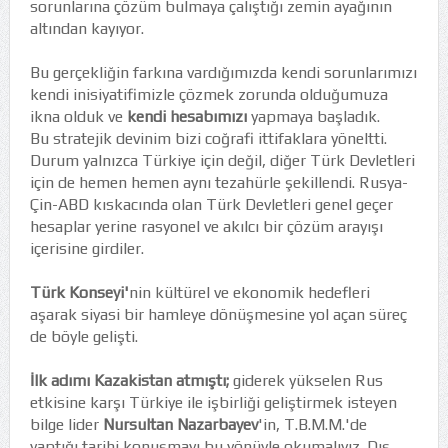
sorunlarına çözüm bulmaya çalıştığı zemin ayağının
altından kayıyor.
Bu gerçekliğin farkına vardığımızda kendi sorunlarımızı
kendi inisiyatifimizle çözmek zorunda olduğumuza
ikna olduk ve
kendi hesabımızı
yapmaya başladık.
Bu stratejik devinim bizi coğrafi ittifaklara yöneltti.
Durum yalnızca Türkiye için değil, diğer Türk Devletleri
için de hemen hemen aynı tezahürle şekillendi. Rusya-
Çin-ABD kıskacında olan Türk Devletleri genel geçer
hesaplar yerine rasyonel ve akılcı bir çözüm arayışı
içerisine girdiler.
Türk Konseyi'
nin kültürel ve ekonomik hedefleri
aşarak siyasi bir hamleye dönüşmesine yol açan süreç
de böyle gelişti.
İlk adımı Kazakistan atmıştı;
giderek yükselen Rus
etkisine karşı Türkiye ile işbirliği geliştirmek isteyen
bilge lider
Nursultan Nazarbayev
'in, T.B.M.M.'de
yaptığı tarihi konuşmayı bu yönüyle okumalıyız. Dış