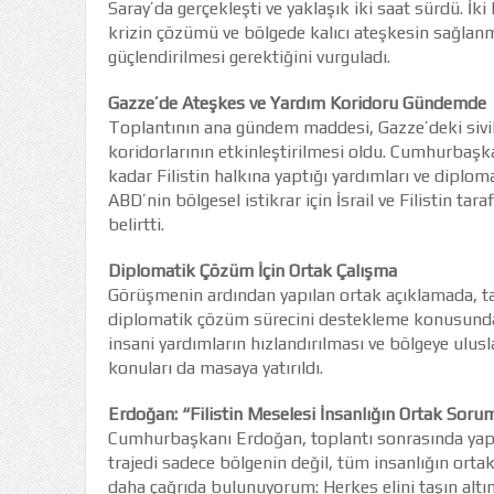
Saray’da gerçekleşti ve yaklaşık iki saat sürdü. İki
krizin çözümü ve bölgede kalıcı ateşkesin sağlanmas
güçlendirilmesi gerektiğini vurguladı.
Gazze’de Ateşkes ve Yardım Koridoru Gündemde
Toplantının ana gündem maddesi, Gazze’deki sivil
koridorlarının etkinleştirilmesi oldu. Cumhurbaş
kadar Filistin halkına yaptığı yardımları ve diplom
ABD’nin bölgesel istikrar için İsrail ve Filistin ta
belirtti.
Diplomatik Çözüm İçin Ortak Çalışma
Görüşmenin ardından yapılan ortak açıklamada, tara
diplomatik çözüm sürecini destekleme konusunda mu
insani yardımların hızlandırılması ve bölgeye ulus
konuları da masaya yatırıldı.
Erdoğan: “Filistin Meselesi İnsanlığın Ortak Soru
Cumhurbaşkanı Erdoğan, toplantı sonrasında yaptı
trajedi sadece bölgenin değil, tüm insanlığın orta
daha çağrıda bulunuyorum: Herkes elini taşın altına