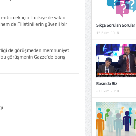
rdirmek için Türkiye ile yakın
em de Filistinlilerin güvenli bir
Sıkça Sorulan Sorular
15 Ekim 2018
Birliği de görüşmeden memnuniyet
r, bu görüşmenin Gazze’de barış
Basında Biz
21 Ekim 2018
ğı