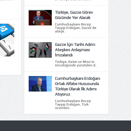
Türkiye, Gazze Görev
Gücünde Yer Alacak
Cumhurbaşkanı Recep
Tayyip Erdoğan, Gazze’de
ateşk..
Gazze İçin Tarihi Adım:
Ateşkes Anlaşması
İmzalandı
Türkiye, Katar ve Mısır’ın
öncülüğünde yürütülen d..
Cumhurbaşkanı Erdoğan:
Ortak Alfabe Hususunda
Türkiye Olarak İlk Adımı
Atıyoruz
Cumhurbaşkanı Recep
Tayyip Erdoğan, Türk
resimleri..