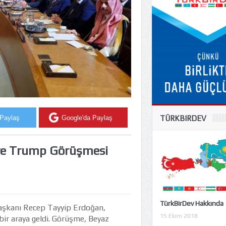
TÜRKBIRDEV
 Paylaş
Google'da Paylaş
n ve Trump Görüşmesi
TürkBirDev Hakkında
şkanı Recep Tayyip Erdoğan,
15 Ekim 2018
bir araya geldi. Görüşme, Beyaz