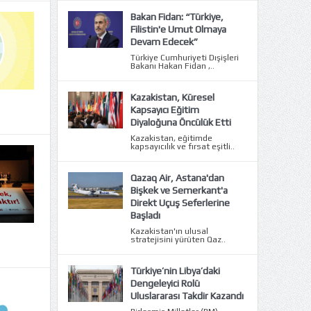
Bakan Fidan: “Türkiye,
Filistin'e Umut Olmaya
Devam Edecek”
Türkiye Cumhuriyeti Dışişleri
Bakanı Hakan Fidan ,..
Kazakistan, Küresel
Kapsayıcı Eğitim
Diyaloğuna Öncülük Etti
Kazakistan, eğitimde
kapsayıcılık ve fırsat eşitli..
Qazaq Air, Astana'dan
Bişkek ve Semerkant'a
Direkt Uçuş Seferlerine
Başladı
Kazakistan'ın ulusal
stratejisini yürüten Qaz..
Türkiye’nin Libya’daki
Dengeleyici Rolü
Uluslararası Takdir Kazandı