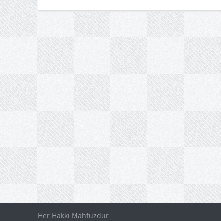
Her Hakkı Mahfuzdur