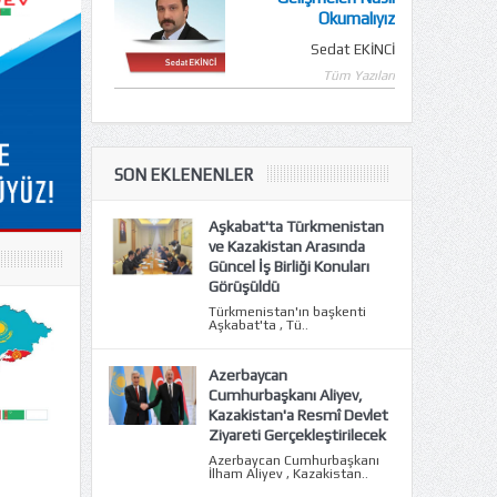
Okumalıyız
Sedat EKİNCİ
Tüm Yazıları
SON EKLENENLER
Aşkabat'ta Türkmenistan
ve Kazakistan Arasında
Güncel İş Birliği Konuları
Görüşüldü
Türkmenistan'ın başkenti
Aşkabat'ta , Tü..
Azerbaycan
Cumhurbaşkanı Aliyev,
Kazakistan'a Resmî Devlet
Ziyareti Gerçekleştirilecek
Azerbaycan Cumhurbaşkanı
İlham Aliyev , Kazakistan..