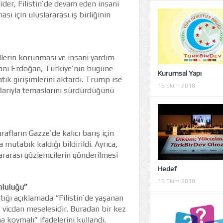
 lider, Filistin’de devam eden insani
ı için uluslararası iş birliğinin
lerin korunması ve insani yardım
kanı Erdoğan, Türkiye’nin bugüne
Kurumsal Yapı
atik girişimlerini aktardı. Trump ise
15 Ekim 2018
raflarıyla temaslarını sürdürdüğünü
fların Gazze’de kalıcı barış için
tabık kaldığı bildirildi. Ayrıca,
lararası gözlemcilerin gönderilmesi
Hedef
15 Ekim 2018
mluluğu”
ğı açıklamada “Filistin’de yaşanan
k vicdan meselesidir. Buradan bir kez
 koymalı” ifadelerini kullandı.