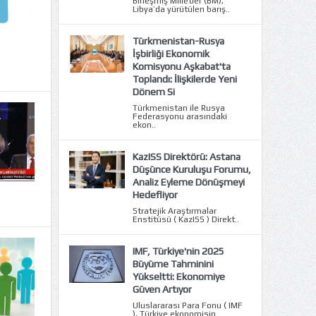
Birleşmiş Milletler (BM),
Libya’da yürütülen barış..
Türkmenistan-Rusya
İşbirliği Ekonomik
Komisyonu Aşkabat'ta
Toplandı: İlişkilerde Yeni
Dönem Si
Türkmenistan ile Rusya
Federasyonu arasındaki
ekon..
KazISS Direktörü: Astana
Düşünce Kuruluşu Forumu,
Analiz Eyleme Dönüşmeyi
Hedefliyor
Stratejik Araştırmalar
Enstitüsü ( KazISS ) Direkt..
IMF, Türkiye'nin 2025
Büyüme Tahminini
Yükseltti: Ekonomiye
Güven Artıyor
Uluslararası Para Fonu ( IMF
), Türkiye ekonomisin..