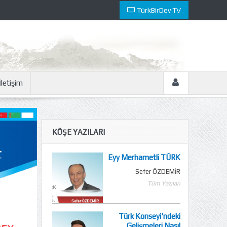
TürkBirDev TV
İletişim
KÖŞE YAZILARI
Eyy Merhametli TÜRK
Sefer ÖZDEMİR
Tüm Yazıları
Türk Konseyi'ndeki
Gelişmeleri Nasıl