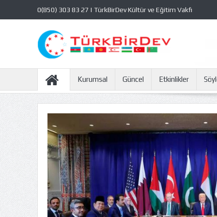
0(850) 303 83 27 | TürkBirDev Kültür ve Eğitim Vakfı
Kurumsal
Güncel
Etkinlikler
Söyl