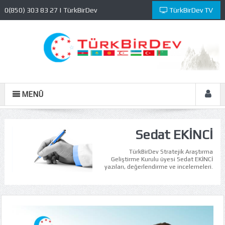
0(850) 303 83 27 | TürkBirDev
TürkBirDev TV
Kültür ve Eğitim Vakfı
MENÜ
Sedat EKİNCİ
TürkBirDev Stratejik Araştırma
Geliştirme Kurulu üyesi Sedat EKİNCİ
yazıları, değerlendirme ve incelemeleri.