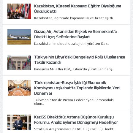
Kazakistan, Küresel Kapsayıcı Eğitim Diyaloğuna
Öncülük Etti
Kazakistan, eğitimde kapsayıcılık ve fırsat eşitli..
Qazaq Air, Astana'dan Bişkek ve Semerkant'a
Direkt Uçuş Seferlerine Başladı
Kazakistan'ın ulusal stratejisini yürüten Qaz..
Türkiye’nin Libya’daki Dengeleyici Rolü Uluslararası
Takdir Kazandı
Birleşmiş Milletler (BM), Libya’da yürütülen barış..
Türkmenistan-Rusya İşbirliği Ekonomik
Komisyonu Aşkabat'ta Toplandı: İlişkilerde Yeni
Dönem Si
Türkmenistan ile Rusya Federasyonu arasındaki
ekon..
KazISS Direktörü: Astana Düşünce Kuruluşu
Forumu, Analiz Eyleme Dönüşmeyi Hedefliyor
Stratejik Araştırmalar Enstitüsü ( KazISS ) Direkt..