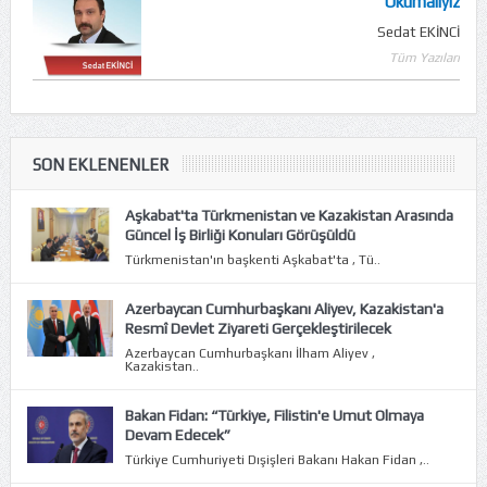
Okumalıyız
Sedat EKİNCİ
Tüm Yazıları
SON EKLENENLER
Aşkabat'ta Türkmenistan ve Kazakistan Arasında
Güncel İş Birliği Konuları Görüşüldü
Türkmenistan'ın başkenti Aşkabat'ta , Tü..
Azerbaycan Cumhurbaşkanı Aliyev, Kazakistan'a
Resmî Devlet Ziyareti Gerçekleştirilecek
Azerbaycan Cumhurbaşkanı İlham Aliyev ,
Kazakistan..
Bakan Fidan: “Türkiye, Filistin'e Umut Olmaya
Devam Edecek”
Türkiye Cumhuriyeti Dışişleri Bakanı Hakan Fidan ,..